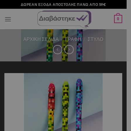
Μετάβαση
ΔΩΡΕΑΝ ΕΞΟΔΑ ΑΠΟΣΤΟΛΗΣ ΠΑΝΩ ΑΠΟ 59€
στο
περιεχόμενο
0
ΑΡΧΙΚΉ ΣΕΛΊΔΑ
/
ΓΡΑΦΗ
/
ΣΤΥΛΟ
Add to
wishlist