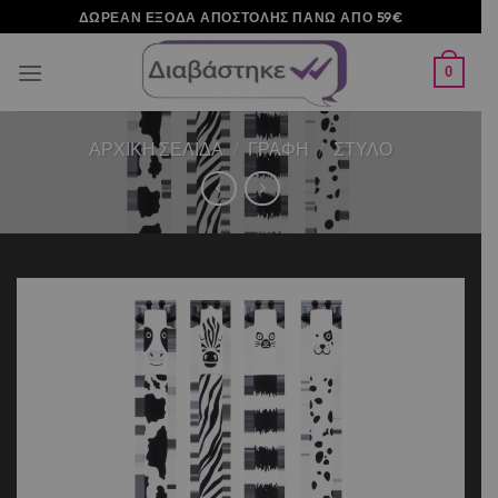
Μετάβαση
ΔΩΡΕΑΝ ΕΞΟΔΑ ΑΠΟΣΤΟΛΗΣ ΠΑΝΩ ΑΠΟ 59€
στο
περιεχόμενο
0
ΑΡΧΙΚΉ ΣΕΛΊΔΑ
/
ΓΡΑΦΗ
/
ΣΤΥΛΟ
Add to
wishlist