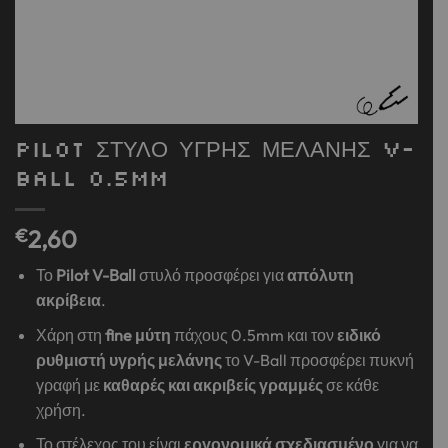
PILOT ΣΤΥΛΟ ΥΓΡΗΣ ΜΕΛΑΝΗΣ V-
BALL 0.5mm
€
2,60
Το
Pilot
V-
Ball
στυλό προσφέρει για
απόλυτη
ακρίβεια
.
Χάρη στη
fine μύτη
πάχους 0.5mm και τον
ειδικό
ρυθμιστή υγρής μελάνης
το V-Ball προσφέρει πυκνή
γραφή με
καθαρές και ακριβείς γραμμές
σε κάθε
χρήση.
Το στέλεχος του είναι
εργονομικά σχεδιασμένο
για να