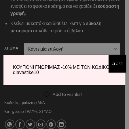
ενισχύει το φυσικό κράτημα και να χαρίζει
ξεκούραστη
γραφή
.
Κλείνει με καπάκι και διαθέτει κλιπ για
εύκολη
μεταφορά
σε κάθε τετράδιο ή βιβλίο.
ΧΡΩΜΑ
PILOT ΣΤΥΛΟ ΥΓΡΗΣ ΜΕΛΑΝΗΣ V-BALL 0.5mm ποσότητα
CLOSE
ΚΟΥΠΟΝΙ ΓΝΩΡΙΜΙΑΣ -10% ΜΕ ΤΟΝ ΚΩΔΙΚΟ
diavastike10
ΠΡΟΣΘΉΚΗ ΣΤΟ ΚΑΛΆΘΙ
Add to wishlist
Κωδικός προϊόντος:
Μ/Δ
Κατηγορίες:
ΓΡΑΦΗ
,
ΣΤΥΛΟ