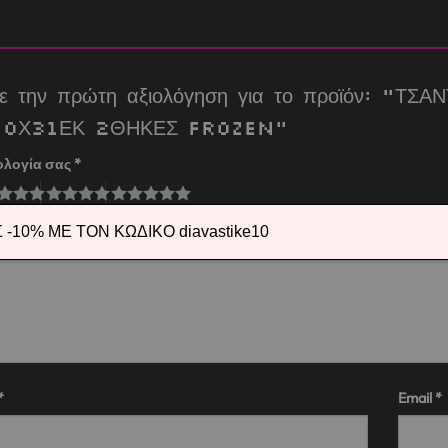
τε την πρώτη αξιολόγηση για το προϊόν: “
10Χ31ΕΚ 2ΘΗΚΕΣ FROZEN”
ολογία σας
*
λόγησή σας
*
-10% ΜΕ ΤΟΝ ΚΩΔΙΚΟ diavastike10
*
Email
*