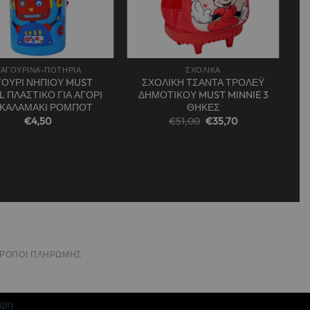
+
ΑΓΟΥΡΙΝΑ-ΠΟΤΗΡΙΑ
ΣΧΟΛΙΚΑ
ΓΟΥΡΙ ΝΗΠΙΟΥ MUST
ΣΧΟΛΙΚΗ ΤΣΑΝΤΑ ΤΡΟΛΕΫ
L ΠΛΑΣΤΙΚΟ ΓΙΑ ΑΓΟΡΙ
ΔΗΜΟΤΙΚΟΥ MUST MINNIE 3
 ΚΑΛΑΜΑΚΙ ΡΟΜΠΟΤ
ΘΗΚΕΣ
Original
Η
€
4,50
€
51,00
€
35,70
price
τρέχουσα
was:
τιμή
€51,00.
είναι:
€35,70.
ΤΡΌΠΟΙ ΠΛΗΡΩΜΉΣ
ιψη