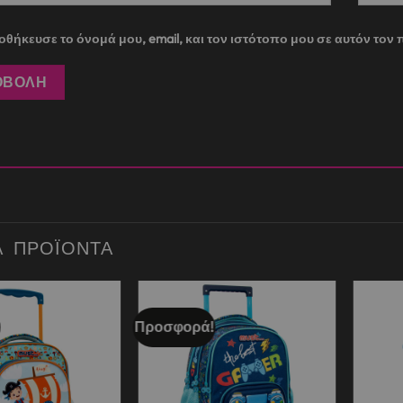
θήκευσε το όνομά μου, email, και τον ιστότοπο μου σε αυτόν το
Ά ΠΡΟΪΌΝΤΑ
Προσφορά!
Add to
Add to
wishlist
wishlist