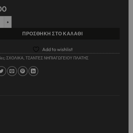
00
 ΠΛΑΤΗΣ ΝΗΠΙΟΥ MUST TEAM 27Χ10Χ31ΕΚ 2ΘΗΚΕΣ FROZEN ποσό
ΠΡΟΣΘΉΚΗ ΣΤΟ ΚΑΛΆΘΙ
Add to wishlist
ίες:
ΣΧΟΛΙΚΑ
,
ΤΣΑΝΤΕΣ ΝΗΠΙΑΓΩΓΕΙΟΥ ΠΛΑΤΗΣ