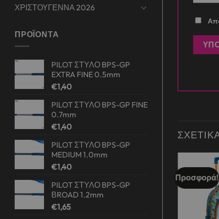
ΧΡΙΣΤΟΥΓΕΝΝΑ 2026
Απο
ΠΡΟΪΌΝΤΑ
PILOT ΣΤΥΛΟ BPS-GP
EXTRA FINE 0.5mm
€
1,40
PILOT ΣΤΥΛΟ BPS-GP FINE
0.7mm
€
1,40
ΣΧΕΤΙΚ
PILOT ΣΤΥΛΟ BPS-GP
MEDIUM 1.0mm
€
1,40
Προσφορά!
Add to
Add to
PILOT ΣΤΥΛΟ BPS-GP
wishlist
wishlist
ΒROAD 1.2mm
€
1,65