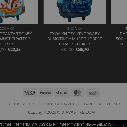
+
+
ΣΧΟΛΙΚΑ
ΣΧΟΛΙΚΑ
Π
 ΤΣΑΝΤΑ ΤΡΟΛΕΫ
ΣΧΟΛΙΚΗ ΤΣΑΝΤΑ ΤΡΟΛΕΫ
ΠΑ
MUST PIRATES 2
ΔΗΜΟΤΙΚΟΥ MUST THE BEST
500M
ΘΗΚΕΣ
GAMER 3 ΘΗΚΕΣ
ΜΕ
Original
Η
Original
Η
,90
€
22,33
€
51,00
€
35,70
price
τρέχουσα
price
τρέχουσα
was:
τιμή
was:
τιμή
€31,90.
είναι:
€51,00.
είναι:
€22,33.
€35,70.
ΓΈΣ & ΕΠΙΣΤΡΟΦΈΣ
ΠΟΛΙΤΙΚΉ ΑΠΟΡΡΉΤΟΥ
ΤΡΌΠΟΙ ΑΠΟΣΤΟΛΉΣ
Copyright 2026 ©
DIAVASTIKE.COM
ΠΟΝΙ ΓΝΩΡΙΜΙΑΣ -10% ΜΕ ΤΟΝ ΚΩΔΙΚΟ diavastike10
Απόρρ