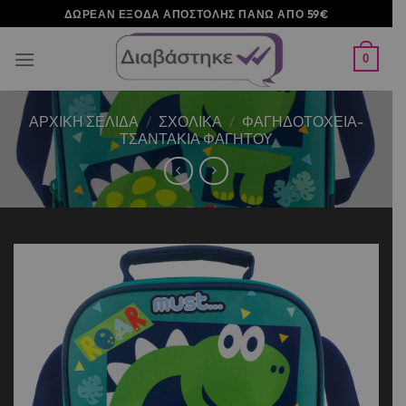
Μετάβαση
ΔΩΡΕΑΝ ΕΞΟΔΑ ΑΠΟΣΤΟΛΗΣ ΠΑΝΩ ΑΠΟ 59€
στο
περιεχόμενο
0
ΑΡΧΙΚΉ ΣΕΛΊΔΑ
/
ΣΧΟΛΙΚΑ
/
ΦΑΓΗΔΟΤΟΧΕΙΑ-
ΤΣΑΝΤΑΚΙΑ ΦΑΓΗΤΟΥ
Add to
wishlist