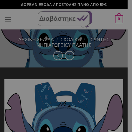
Μετάβαση
ΔΩΡΕΑΝ ΕΞΟΔΑ ΑΠΟΣΤΟΛΗΣ ΠΑΝΩ ΑΠΟ 59€
στο
περιεχόμενο
0
ΑΡΧΙΚΉ ΣΕΛΊΔΑ
/
ΣΧΟΛΙΚΑ
/
ΤΣΑΝΤΕΣ
ΝΗΠΙΑΓΩΓΕΙΟΥ ΠΛΑΤΗΣ
Add to
wishlist