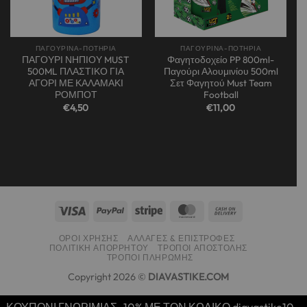
ΠΑΓΟΥΡΙΝΑ-ΠΟΤΗΡΙΑ
ΠΑΓΟΥΡΙΝΑ-ΠΟΤΗΡΙΑ
ΠΑΓΟΥΡΙ ΝΗΠΙΟΥ MUST
Φαγητοδοχείο PP 800ml-
500ML ΠΛΑΣΤΙΚΟ ΓΙΑ
Παγούρι Αλουμινίου 500ml
ΑΓΟΡΙ ΜΕ ΚΑΛΑΜΑΚΙ
Σετ Φαγητού Must Team
ΡΟΜΠΟΤ
Football
€
4,50
€
11,00
α
ΌΡΟΙ ΧΡΉΣΗΣ
ΑΛΛΑΓΈΣ & ΕΠΙΣΤΡΟΦΈΣ
ΠΟΛΙΤΙΚΉ ΑΠΟΡΡΉΤΟΥ
ΤΡΌΠΟΙ ΑΠΟΣΤΟΛΉΣ
ΤΡΌΠΟΙ ΠΛΗΡΩΜΉΣ
Copyright 2026 ©
DIAVASTIKE.COM