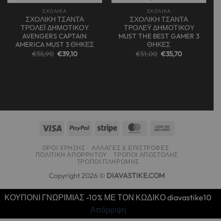
ΣΧΟΛΙΚΑ
ΣΧΟΛΙΚΑ
ΣΧΟΛΙΚΗ ΤΣΑΝΤΑ
ΣΧΟΛΙΚΗ ΤΣΑΝΤΑ
ΤΡΟΛΕΪ ΔΗΜΟΤΙΚΟΥ
ΤΡΟΛΕΫ ΔΗΜΟΤΙΚΟΥ
AVENGERS CAPTAIN
MUST THE BEST GAMER 3
AMERICA MUST 3 ΘΗΚΕΣ
ΘΗΚΕΣ
Original
Η
Original
Η
€
55,90
€
39,10
€
51,00
€
35,70
price
τρέχουσα
price
τρέχουσα
was:
τιμή
was:
τιμή
€55,90.
είναι:
€51,00.
είναι:
€39,10.
€35,70.
ΌΡΟΙ ΧΡΉΣΗΣ
ΑΛΛΑΓΈΣ & ΕΠΙΣΤΡΟΦΈΣ
ΠΟΛΙΤΙΚΉ ΑΠΟΡΡΉΤΟΥ
ΤΡΌΠΟΙ ΑΠΟΣΤΟΛΉΣ
ΤΡΌΠΟΙ ΠΛΗΡΩΜΉΣ
Copyright 2026 ©
DIAVASTIKE.COM
ΚΟΥΠΟΝΙ ΓΝΩΡΙΜΙΑΣ -10% ΜΕ ΤΟΝ ΚΩΔΙΚΟ diavastike10
Απόρριψη