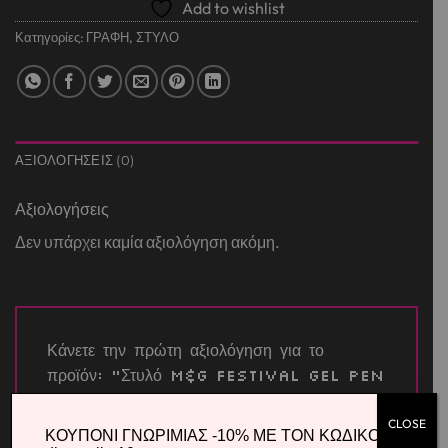
Add to wishlist
Κατηγορίες:
ΓΡΑΦΗ
,
ΣΤΥΛΟ
ΑΞΙΟΛΟΓΉΣΕΙΣ (0)
Αξιολογήσεις
Δεν υπάρχει καμία αξιολόγηση ακόμη.
Κάνετε την πρώτη αξιολόγηση για το
προϊόν: “Στυλό M&G Festival Gel Pen
με Glitter (Σετ 8 χρώματα)”
CLOSE
Η βαθμολογία σας
*
ΚΟΥΠΟΝΙ ΓΝΩΡΙΜΙΑΣ -10% ΜΕ ΤΟΝ ΚΩΔΙΚΟ