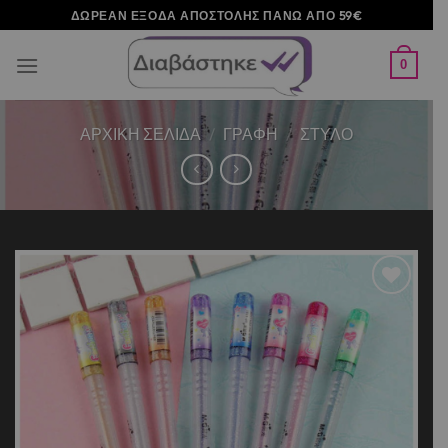
Μετάβαση
ΔΩΡΕΑΝ ΕΞΟΔΑ ΑΠΟΣΤΟΛΗΣ ΠΑΝΩ ΑΠΟ 59€
στο
περιεχόμενο
0
ΑΡΧΙΚΉ ΣΕΛΊΔΑ
/
ΓΡΑΦΗ
/
ΣΤΥΛΟ
Add to
wishlist