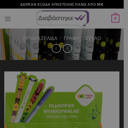
Μετάβαση
ΔΩΡΕΑΝ ΕΞΟΔΑ ΑΠΟΣΤΟΛΗΣ ΠΑΝΩ ΑΠΟ 59€
στο
περιεχόμενο
0
ΑΡΧΙΚΉ ΣΕΛΊΔΑ
/
ΓΡΑΦΗ
/
ΣΤΥΛΟ
Add to
wishlist