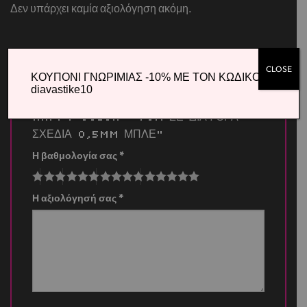
Δεν υπάρχει καμία αξιολόγηση ακόμη.
CLOSE
ΚΟΥΠΟΝΙ ΓΝΩΡΙΜΙΑΣ -10% ΜΕ ΤΟΝ ΚΩΔΙΚΟ
Κάνετε την πρώτη αξιολόγηση για το
diavastike10
προϊόν: “ΣΤΥΛΟ GEL ΠΟΥ ΣΒΗΝΕΙ
HAPPY COLOR – FUN ΣΕ ΔΙΑΦΟΡΑ
ΣΧΕΔΙΑ 0,5mm ΜΠΛΕ”
Η βαθμολογία σας
*
Η αξιολόγησή σας
*