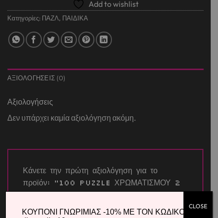
Add to wishlist
Κατηγορίες:
ΠΑΖΛ
,
ΠΑΙΔΙΚΑ
ΑΞΙΟΛΟΓΉΣΕΙΣ (0)
Αξιολογήσεις
Δεν υπάρχει καμία αξιολόγηση ακόμη.
Κάνετε την πρώτη αξιολόγηση για το
προϊόν: “100 PUZZLE ΧΡΩΜΑΤΙΣΜΟΥ 2
ΟΨΕΩΝ PRINCESS”
CLOSE
Η βαθμολογία σας
*
ΚΟΥΠΟΝΙ ΓΝΩΡΙΜΙΑΣ -10% ΜΕ ΤΟΝ ΚΩΔΙΚΟ