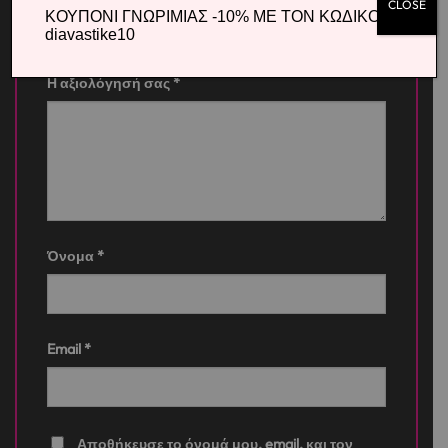
CLOSE
ΚΟΥΠΟΝΙ ΓΝΩΡΙΜΙΑΣ -10% ΜΕ ΤΟΝ ΚΩΔΙΚΟ
Η βαθμολογία σας
*
diavastike10
Η αξιολόγησή σας
*
Όνομα
*
Email
*
Αποθήκευσε το όνομά μου, email, και τον