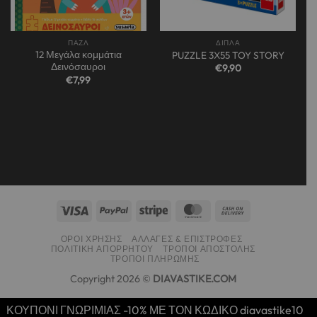
ΠΑΖΛ
ΔΙΠΛΑ
12 Μεγάλα κομμάτια
PUZZLE 3X55 TOY STORY
Δεινόσαυροι
€
9,90
€
7,99
ΌΡΟΙ ΧΡΉΣΗΣ
ΑΛΛΑΓΈΣ & ΕΠΙΣΤΡΟΦΈΣ
ΠΟΛΙΤΙΚΉ ΑΠΟΡΡΉΤΟΥ
ΤΡΌΠΟΙ ΑΠΟΣΤΟΛΉΣ
ΤΡΌΠΟΙ ΠΛΗΡΩΜΉΣ
Copyright 2026 ©
DIAVASTIKE.COM
ΚΟΥΠΟΝΙ ΓΝΩΡΙΜΙΑΣ -10% ΜΕ ΤΟΝ ΚΩΔΙΚΟ diavastike10