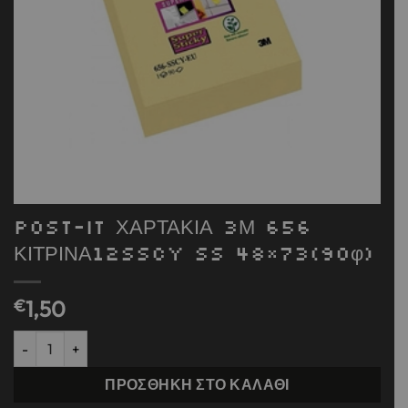
POST-IT ΧΑΡΤΑΚΙΑ 3Μ 656
ΚΙΤΡΙΝΑ12SSCY SS 48×73(90φ)
€
1,50
POST-IT ΧΑΡΤΑΚΙΑ 3Μ 656 ΚΙΤΡΙΝΑ12SSCY SS 48x73(90φ) ποσότ
ΠΡΟΣΘΉΚΗ ΣΤΟ ΚΑΛΆΘΙ