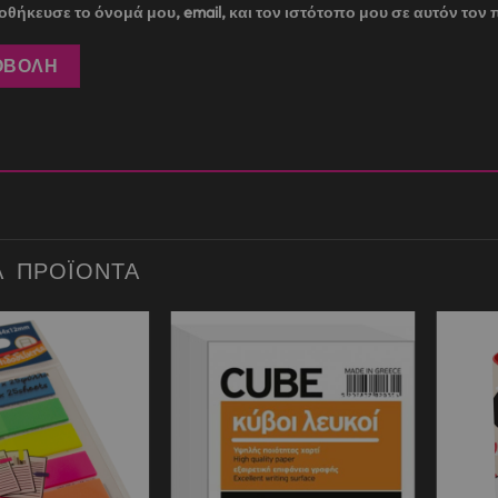
θήκευσε το όνομά μου, email, και τον ιστότοπο μου σε αυτόν το
Ά ΠΡΟΪΌΝΤΑ
Add to
Add to
wishlist
wishlist