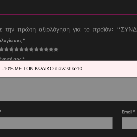
τε την πρώτη αξιολόγηση για το προϊόν: 
ολογία σας
*
λόγησή σας
*
-10% ΜΕ ΤΟΝ ΚΩΔΙΚΟ diavastike10
*
Email
*