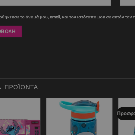
θήκευσε το όνομά μου, email, και τον ιστότοπο μου σε αυτόν το
Ά ΠΡΟΪΌΝΤΑ
Προσφο
Add to
Add to
wishlist
wishlist