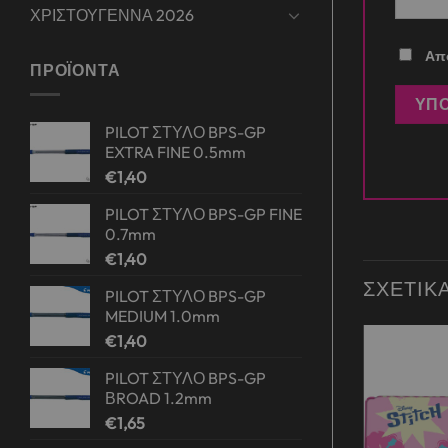
ΧΡΙΣΤΟΥΓΕΝΝΑ 2026
Απο
ΠΡΟΪΌΝΤΑ
PILOT ΣΤΥΛΟ BPS-GP
EXTRA FINE 0.5mm
€
1,40
PILOT ΣΤΥΛΟ BPS-GP FINE
0.7mm
€
1,40
ΣΧΕΤΙΚ
PILOT ΣΤΥΛΟ BPS-GP
MEDIUM 1.0mm
€
1,40
PILOT ΣΤΥΛΟ BPS-GP
Add to
Add to
wishlist
wishlist
ΒROAD 1.2mm
€
1,65
ΛΗΜΈΝΟ