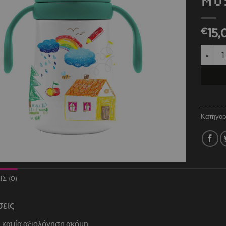
MU
€
15,
ΑΝΟΞΕΙ
Κατηγορ
Σ (0)
σεις
 καμία αξιολόγηση ακόμη.