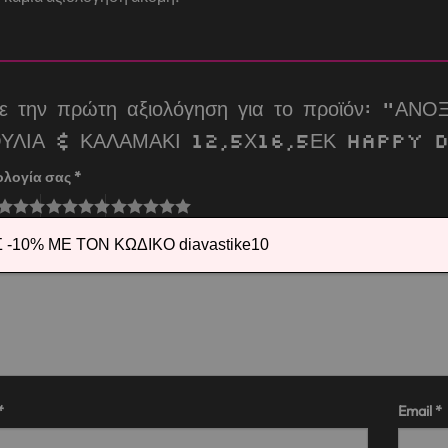
τε την πρώτη αξιολόγηση για το προϊόν: 
ΟΥΛΙΑ & ΚΑΛΑΜΑΚΙ 12,5Χ16,5ΕΚ HAPPY
ολογία σας
*
λόγησή σας
*
-10% ΜΕ ΤΟΝ ΚΩΔΙΚΟ diavastike10
*
Email
*