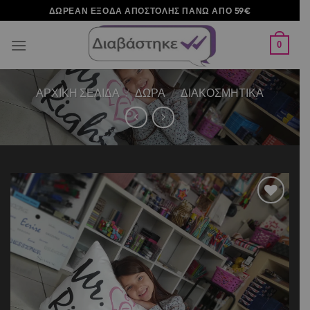
Μετάβαση
ΔΩΡΕΑΝ ΕΞΟΔΑ ΑΠΟΣΤΟΛΗΣ ΠΑΝΩ ΑΠΟ 59€
στο
περιεχόμενο
0
ΑΡΧΙΚΉ ΣΕΛΊΔΑ
/
ΔΩΡΑ
/
ΔΙΑΚΟΣΜΗΤΙΚΑ
Add to
wishlist