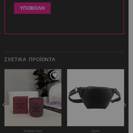
ΣΧΕΤΙΚΆ ΠΡΟΪΌΝΤΑ
Add to
Add to
wishlist
wishlist
ΑΡΩΜΑΤΙΚΑ
ΔΩΡΑ