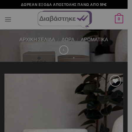
Μετάβαση
ΔΩΡΕΑΝ ΕΞΟΔΑ ΑΠΟΣΤΟΛΗΣ ΠΑΝΩ ΑΠΟ 59€
στο
περιεχόμενο
0
ΑΡΧΙΚΉ ΣΕΛΊΔΑ
/
ΔΩΡΑ
/
ΑΡΩΜΑΤΙΚΑ
Add to
wishlist