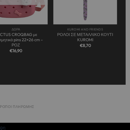
+
ΔΩΡΑ
KUROMI AND FRIENDS
CTUS CROQBAG με
ΡΟΛΟΙ ΣΕ ΜΕΤΑΛΛΙΚΟ ΚΟΥΤΙ
σμητικά pins 22×26 cm –
KUROMI
ΡΟΖ
€
8,70
€
16,90
ΤΡΌΠΟΙ ΠΛΗΡΩΜΉΣ
ιψη