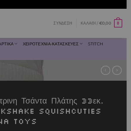
0
ΣΎΝΔΕΣΗ
ΚΑΛΆΘΙ /
€
0,00
ΑΡΤΙΚΑ
ΧΕΙΡΟΤΕΧΝΙΑ-ΚΑΤΑΣΚΕΥΕΣ
STITCH
τρινη Τσάντα Πλάτης 33εκ.
lkshake Squishcuties
na Toys