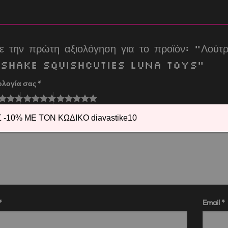
ε την πρώτη αξιολόγηση για το προϊόν: “Λούτ
kshake Squishcuties Luna Toys”
ολογία σας
*
λόγησή σας
*
-10% ΜΕ ΤΟΝ ΚΩΔΙΚΟ diavastike10
*
Email
*