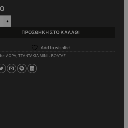
90
η Τσάντα Πλάτης 33εκ. Milkshake Squishcuties Luna Toys ποσότητα
ΠΡΟΣΘΉΚΗ ΣΤΟ ΚΑΛΆΘΙ
Add to wishlist
ίες:
ΔΩΡΑ
,
ΤΣΑΝΤΑΚΙΑ ΜΙΝΙ - ΒΟΛΤΑΣ