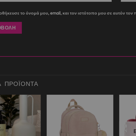
θήκευσε το όνομά μου, email, και τον ιστότοπο μου σε αυτόν το
Ά ΠΡΟΪΌΝΤΑ
Add to
Add to
wishlist
wishlist