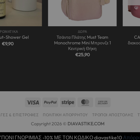
+
+
ΡΩΜΑΤΙΚΑ
ΔΩΡΑ
Τσάντα Πλάτης Must Team
CA
ut-Shower Gel
Monochrome Mini Μπρονζε 1
διακο
€
9,90
Κεντρική Θήκη
€
25,90
ΓΈΣ & ΕΠΙΣΤΡΟΦΈΣ
ΠΟΛΙΤΙΚΉ ΑΠΟΡΡΉΤΟΥ
ΤΡΌΠΟΙ ΑΠΟΣΤΟΛΉΣ
Copyright 2026 ©
DIAVASTIKE.COM
ΠΟΝΙ ΓΝΩΡΙΜΙΑΣ -10% ΜΕ ΤΟΝ ΚΩΔΙΚΟ diavastike10
Απόρρ