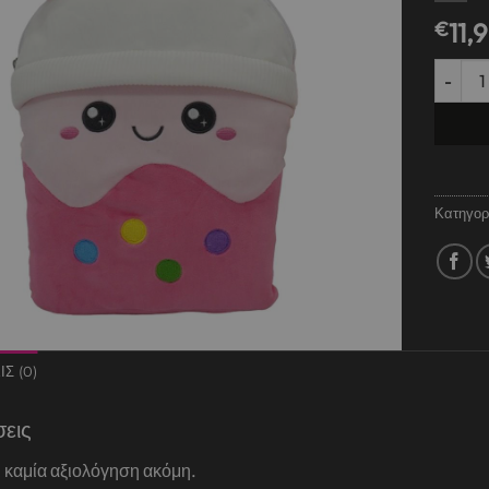
€
11,
Λούτριν
Κατηγορ
Σ (0)
σεις
 καμία αξιολόγηση ακόμη.