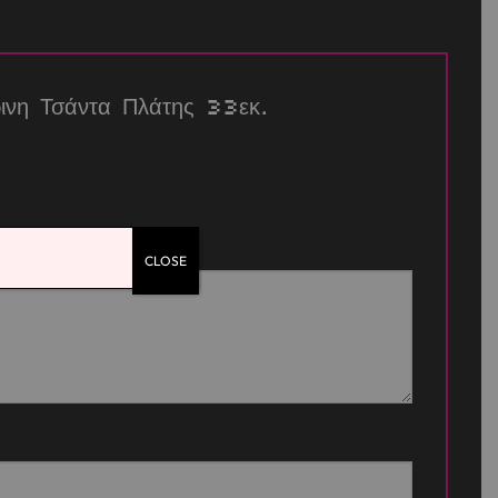
ρινη Τσάντα Πλάτης 33εκ.
CLOSE