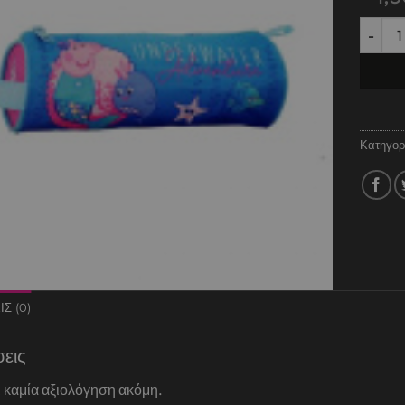
Κασετί
Κατηγορ
Σ (0)
σεις
 καμία αξιολόγηση ακόμη.