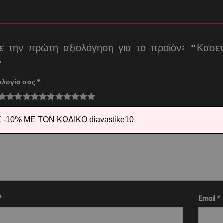
τε την πρώτη αξιολόγηση για το προϊόν: “Κα
ε”
ολογία σας
*
λόγησή σας
*
-10% ΜΕ ΤΟΝ ΚΩΔΙΚΟ diavastike10
*
Email
*