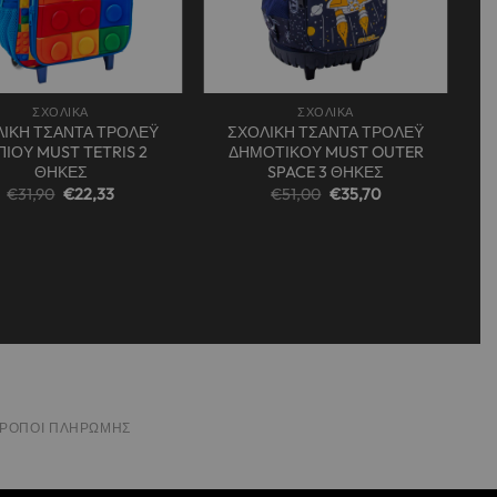
+
ΣΧΟΛΙΚΑ
ΣΧΟΛΙΚΑ
ΙΚΗ ΤΣΑΝΤΑ ΤΡΟΛΕΫ
ΣΧΟΛΙΚΗ ΤΣΑΝΤΑ ΤΡΟΛΕΫ
ΙΟΥ MUST TETRIS 2
ΔΗΜΟΤΙΚΟΥ MUST OUTER
ΘΗΚΕΣ
SPACE 3 ΘΗΚΕΣ
Original
Η
Original
Η
€
31,90
€
22,33
€
51,00
€
35,70
price
τρέχουσα
price
τρέχουσα
was:
τιμή
was:
τιμή
€31,90.
είναι:
€51,00.
είναι:
€22,33.
€35,70.
ΤΡΌΠΟΙ ΠΛΗΡΩΜΉΣ