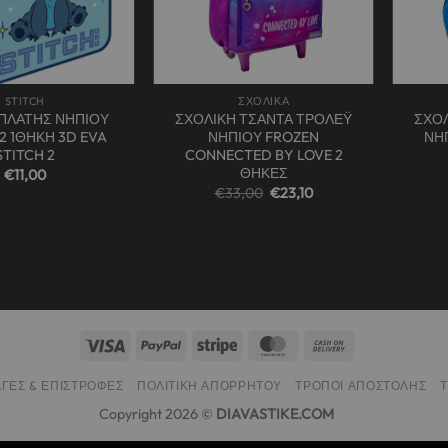
+
+
STITCH
ΣΧΟΛΙΚΑ
ΠΛΑΤΗΣ ΝΗΠΙΟΥ
ΣΧΟΛΙΚΗ ΤΣΑΝΤΑ ΤΡΟΛΕΫ
ΣΧΟΛ
2 1ΘΗΚΗ 3D EVA
ΝΗΠΙΟΥ FROZEN
ΝΗΠ
STITCH 2
CONNECTED BY LOVE 2
ΘΗΚΕΣ
€
11,00
Original
Η
€
33,00
€
23,10
price
τρέχουσα
was:
τιμή
€33,00.
είναι:
€23,10.
ΓΈΣ & ΕΠΙΣΤΡΟΦΈΣ
ΠΟΛΙΤΙΚΉ ΑΠΟΡΡΉΤΟΥ
ΤΡΌΠΟΙ ΑΠΟΣΤΟΛΉΣ
Copyright 2026 ©
DIAVASTIKE.COM