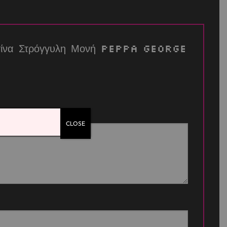
σετίνα Στρόγγυλη Μονή Peppa George
CLOSE