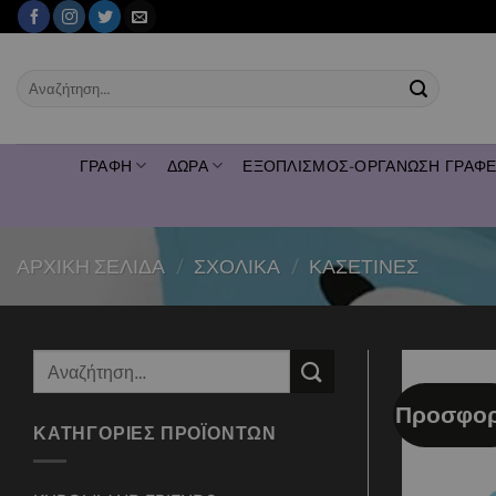
Μετάβαση
στο
περιεχόμενο
Αναζήτηση
για:
ΓΡΑΦΗ
ΔΩΡΑ
ΕΞΟΠΛΙΣΜΟΣ-ΟΡΓΑΝΩΣΗ ΓΡΑΦΕ
ΑΡΧΙΚΉ ΣΕΛΊΔΑ
/
ΣΧΟΛΙΚΑ
/
ΚΑΣΕΤΙΝΕΣ
Αναζήτηση
για:
Προσφορ
ΚΑΤΗΓΟΡΊΕΣ ΠΡΟΪΌΝΤΩΝ