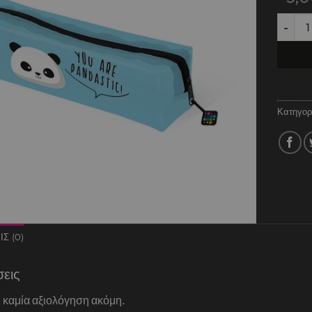
Κασετίν
Κατηγορ
Σ (0)
σεις
 καμία αξιολόγηση ακόμη.