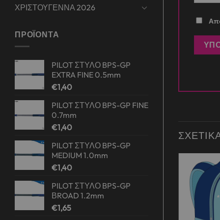
ΧΡΙΣΤΟΥΓΕΝΝΑ 2026
Απο
ΠΡΟΪΌΝΤΑ
PILOT ΣΤΥΛΟ BPS-GP
EXTRA FINE 0.5mm
€
1,40
PILOT ΣΤΥΛΟ BPS-GP FINE
0.7mm
€
1,40
ΣΧΕΤΙΚ
PILOT ΣΤΥΛΟ BPS-GP
MEDIUM 1.0mm
€
1,40
Add to
Add to
PILOT ΣΤΥΛΟ BPS-GP
wishlist
wishlist
ΒROAD 1.2mm
€
1,65
ΛΗΜΈΝΟ