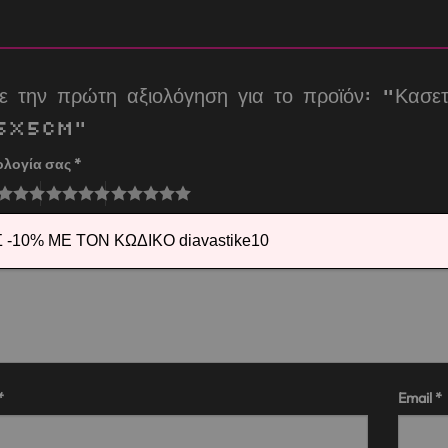
τε την πρώτη αξιολόγηση για το προϊόν: “Κ
5x5cm”
ολογία σας
*
λόγησή σας
*
-10% ΜΕ ΤΟΝ ΚΩΔΙΚΟ diavastike10
*
Email
*