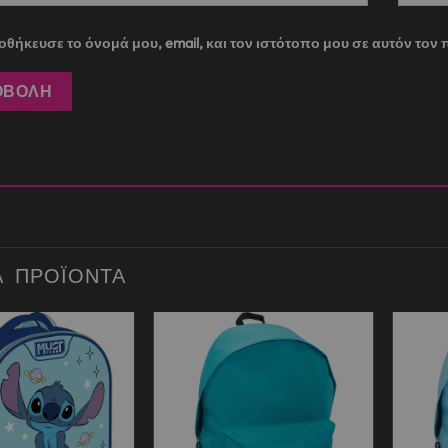
θήκευσε το όνομά μου, email, και τον ιστότοπο μου σε αυτόν το
Ά ΠΡΟΪΌΝΤΑ
Add to
Add to
wishlist
wishlist