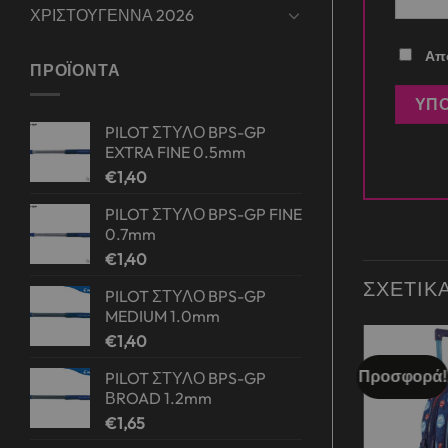
ΧΡΙΣΤΟΥΓΕΝΝΑ 2026
Απο
ΠΡΟΪΌΝΤΑ
PILOT ΣΤΥΛΟ BPS-GP
EXTRA FINE 0.5mm
€
1,40
PILOT ΣΤΥΛΟ BPS-GP FINE
0.7mm
€
1,40
ΣΧΕΤΙΚ
PILOT ΣΤΥΛΟ BPS-GP
MEDIUM 1.0mm
€
1,40
Προσφορά!
Προσφορά!
PILOT ΣΤΥΛΟ BPS-GP
Add to
Add to
wishlist
wishlist
ΒROAD 1.2mm
€
1,65