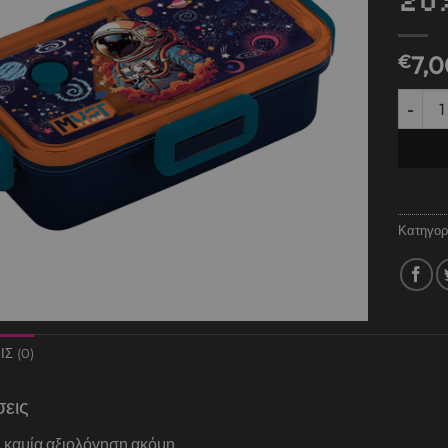
20
€
7,0
Φαγητο
Κατηγορ
Σ (0)
σεις
 καμία αξιολόγηση ακόμη.