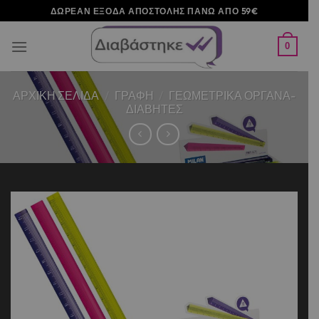
Μετάβαση
ΔΩΡΕΑΝ ΕΞΟΔΑ ΑΠΟΣΤΟΛΗΣ ΠΑΝΩ ΑΠΟ 59€
στο
περιεχόμενο
0
ΑΡΧΙΚΉ ΣΕΛΊΔΑ
/
ΓΡΑΦΗ
/
ΓΕΩΜΕΤΡΙΚΑ ΟΡΓΑΝΑ-
ΔΙΑΒΗΤΕΣ
Add to
wishlist