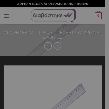
Μετάβαση
ΔΩΡΕΑΝ ΕΞΟΔΑ ΑΠΟΣΤΟΛΗΣ ΠΑΝΩ ΑΠΟ 59€
στο
περιεχόμενο
0
ΑΡΧΙΚΉ ΣΕΛΊΔΑ
/
ΓΡΑΦΗ
/
ΓΕΩΜΕΤΡΙΚΑ ΟΡΓΑΝΑ-
ΔΙΑΒΗΤΕΣ
Add to
wishlist