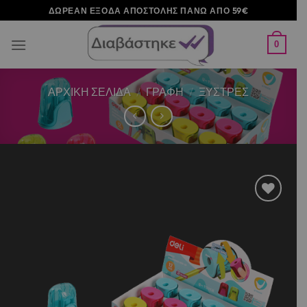
Μετάβαση
ΔΩΡΕΑΝ ΕΞΟΔΑ ΑΠΟΣΤΟΛΗΣ ΠΑΝΩ ΑΠΟ 59€
στο
περιεχόμενο
0
ΑΡΧΙΚΉ ΣΕΛΊΔΑ
/
ΓΡΑΦΗ
/
ΞΥΣΤΡΕΣ
Add to
wishlist