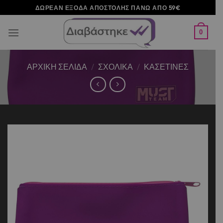
Μετάβαση
ΔΩΡΕΑΝ ΕΞΟΔΑ ΑΠΟΣΤΟΛΗΣ ΠΑΝΩ ΑΠΟ 59€
στο
περιεχόμενο
0
ΑΡΧΙΚΉ ΣΕΛΊΔΑ
/
ΣΧΟΛΙΚΑ
/
ΚΑΣΕΤΙΝΕΣ
Add to
wishlist