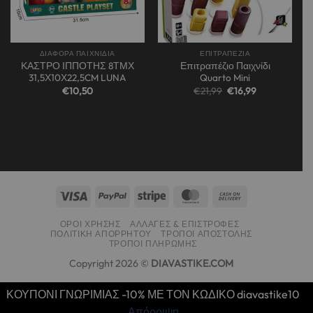
ΔΙΑΦΟΡΑ ΠΑΙΧΝΙΔΙΑ
ΕΠΙΤΡΑΠΕΖΙΑ
ΚΑΣΤΡΟ ΙΠΠΟΤΗΣ 8ΤΜΧ
Επιτραπέζιο Παιχνίδι
31,5Χ10Χ22,5CM LUNA
Quarto Mini
Original
Η
€
10,50
€
21,99
€
16,99
price
τρέχουσα
was:
τιμή
€21,99.
είναι:
€16,99.
ΌΡΟΙ ΧΡΉΣΗΣ
ΑΛΛΑΓΈΣ & ΕΠΙΣΤΡΟΦΈΣ
ΠΟΛΙΤΙΚΉ ΑΠΟΡΡΉΤΟΥ
ΤΡΌΠΟΙ ΑΠΟΣΤΟΛΉΣ
ΤΡΌΠΟΙ ΠΛΗΡΩΜΉΣ
Copyright 2026 ©
DIAVASTIKE.COM
ΚΟΥΠΟΝΙ ΓΝΩΡΙΜΙΑΣ -10% ΜΕ ΤΟΝ ΚΩΔΙΚΟ diavastike10
Απόρριψη