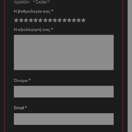
προϊόν: “Σκάκι”
Η βαθμολογία σας
*
Η αξιολόγησή σας
*
Όνομα
*
Email
*