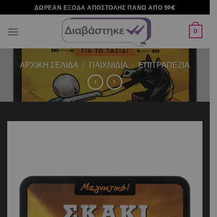
Μετάβαση
ΔΩΡΕΑΝ ΕΞΟΔΑ ΑΠΟΣΤΟΛΗΣ ΠΑΝΩ ΑΠΟ 59€
στο
περιεχόμενο
0
ΑΡΧΙΚΉ ΣΕΛΊΔΑ
/
ΠΑΙΧΝΙΔΙΑ
/
ΕΠΙΤΡΑΠΕΖΙΑ
Add to
wishlist