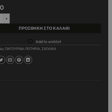
90
Ανοξείδωτο Must Team Fashion Girl 500 ml με καπάκι ποσότητα
ΠΡΟΣΘΉΚΗ ΣΤΟ ΚΑΛΆΘΙ
Add to wishlist
ίες:
ΠΑΓΟΥΡΙΝΑ-ΠΟΤΗΡΙΑ
,
ΣΧΟΛΙΚΑ