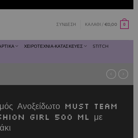
0
ΣΎΝΔΕΣΗ
ΚΑΛΆΘΙ /
€
0,00
ΑΡΤΙΚΑ
ΧΕΙΡΟΤΕΧΝΙΑ-ΚΑΤΑΣΚΕΥΕΣ
STITCH
μός Ανοξείδωτο Must Team
shion Girl 500 ml με
άκι