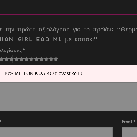
τε την πρώτη αξιολόγηση για το προϊόν: “Θε
ion Girl 500 ml με καπάκι”
ολογία σας
*
λόγησή σας
*
-10% ΜΕ ΤΟΝ ΚΩΔΙΚΟ diavastike10
*
Email
*