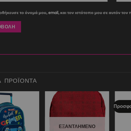
θήκευσε το όνομά μου, email, και τον ιστότοπο μου σε αυτόν το
Ά ΠΡΟΪΌΝΤΑ
Προσφο
Add to
Add to
wishlist
wishlist
ΕΞΑΝΤΛΗΜΈΝΟ