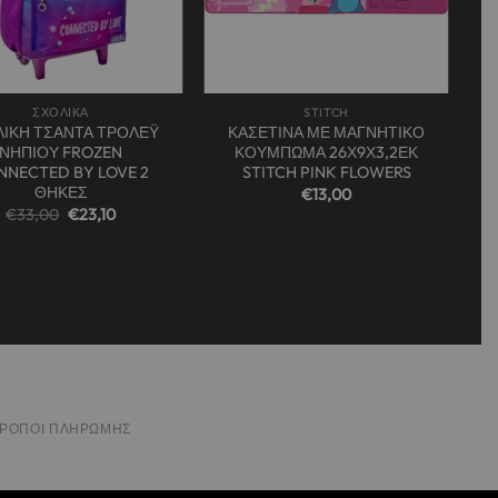
+
ΣΧΟΛΙΚΑ
STITCH
ΙΚΗ ΤΣΑΝΤΑ ΤΡΟΛΕΫ
ΚΑΣΕΤΙΝΑ ΜΕ ΜΑΓΝΗΤΙΚΟ
ΝΗΠΙΟΥ FROZEN
ΚΟΥΜΠΩΜΑ 26Χ9Χ3,2ΕΚ
NNECTED BY LOVE 2
STITCH PINK FLOWERS
ΘΗΚΕΣ
€
13,00
Original
Η
€
33,00
€
23,10
price
τρέχουσα
was:
τιμή
€33,00.
είναι:
€23,10.
ΤΡΌΠΟΙ ΠΛΗΡΩΜΉΣ