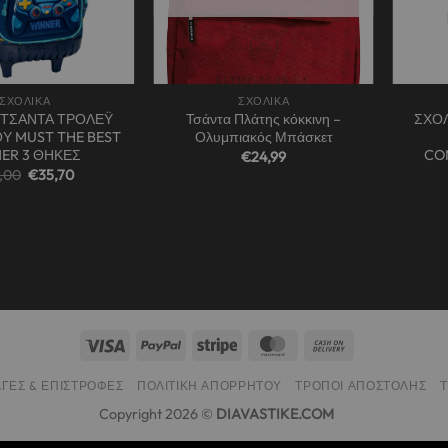
+
+
ΣΧΟΛΙΚΑ
ΣΧΟΛΙΚΑ
 ΤΣΑΝΤΑ ΤΡΟΛΕΫ
Τσάντα Πλάτης κόκκινη –
ΣΧΟΛ
Υ MUST THE BEST
Ολυμπιακός Μπάσκετ
ER 3 ΘΗΚΕΣ
CO
€
24,99
Original
Η
,00
€
35,70
price
τρέχουσα
was:
τιμή
€51,00.
είναι:
€35,70.
ΓΈΣ & ΕΠΙΣΤΡΟΦΈΣ
ΠΟΛΙΤΙΚΉ ΑΠΟΡΡΉΤΟΥ
ΤΡΌΠΟΙ ΑΠΟΣΤΟΛΉΣ
Copyright 2026 ©
DIAVASTIKE.COM