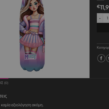
€
11,
Θερμός 
Κατηγορ
Σ (0)
σεις
 καμία αξιολόγηση ακόμη.