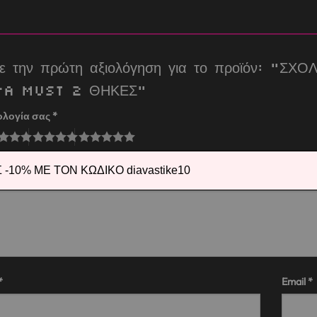
τε την πρώτη αξιολόγηση για το προϊόν: “Σ
PA MUST 2 ΘΗΚΕΣ”
ολογία σας
*
λόγησή σας
*
-10% ΜΕ ΤΟΝ ΚΩΔΙΚΟ diavastike10
*
Email
*