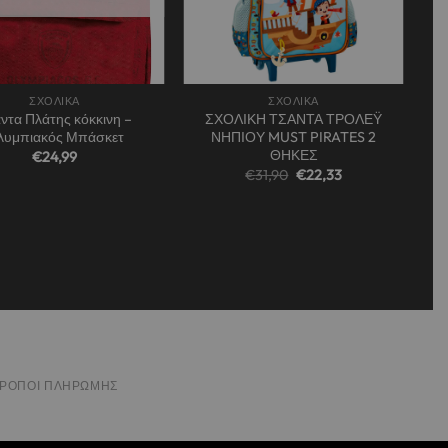
+
ΣΧΟΛΙΚΑ
ΣΧΟΛΙΚΑ
ντα Πλάτης κόκκινη –
ΣΧΟΛΙΚΗ ΤΣΑΝΤΑ ΤΡΟΛΕΫ
λυμπιακός Μπάσκετ
ΝΗΠΙΟΥ MUST PIRATES 2
ΘΗΚΕΣ
€
24,99
Original
Η
€
31,90
€
22,33
price
τρέχουσα
was:
τιμή
€31,90.
είναι:
€22,33.
ΤΡΌΠΟΙ ΠΛΗΡΩΜΉΣ