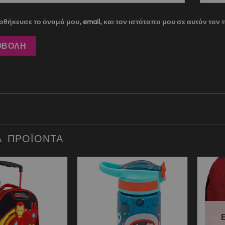
θήκευσε το όνομά μου, email, και τον ιστότοπο μου σε αυτόν το
Ά ΠΡΟΪΌΝΤΑ
Add to
Add to
wishlist
wishlist