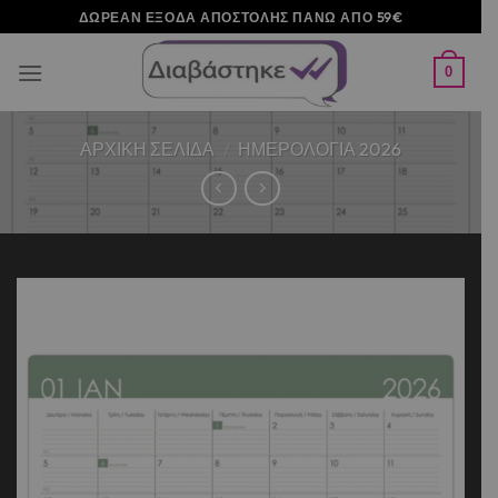
Μετάβαση
ΔΩΡΕΑΝ ΕΞΟΔΑ ΑΠΟΣΤΟΛΗΣ ΠΑΝΩ ΑΠΟ 59€
στο
περιεχόμενο
0
ΑΡΧΙΚΉ ΣΕΛΊΔΑ
/
ΗΜΕΡΟΛΟΓΙΑ 2026
Add to
wishlist