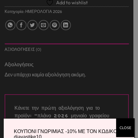
Add to wishlist
Κατηγορία:
ΗΜΕΡΟΛΟΓΙΑ 2026
ΑΞΙΟΛΟΓΉΣΕΙΣ (0)
Αξιολογήσεις
Δεν υπάρχει καμία αξιολόγηση ακόμη.
Κάνετε την πρώτη αξιολόγηση για το
προϊόν: “πλάνο 2026 μηνιαίο γραφείου
Υ25×35εκ.”
CLOSE
ΚΟΥΠΟΝΙ ΓΝΩΡΙΜΙΑΣ -10% ΜΕ ΤΟΝ ΚΩΔΙΚΟ
Η βαθμολογία σας
*
diavastike10