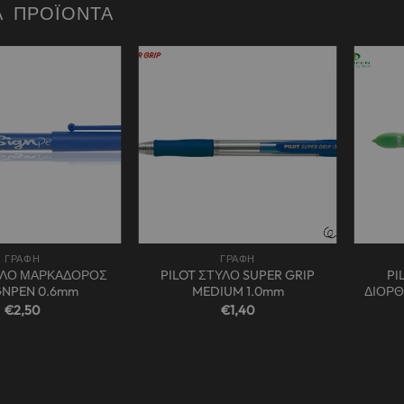
Ά ΠΡΟΪΌΝΤΑ
Add to
Add to
wishlist
wishlist
+
+
ΓΡΑΦΗ
ΓΡΑΦΗ
ΥΛΟ ΜΑΡΚΑΔΟΡΟΣ
PILOT ΣΤΥΛΟ SUPER GRIP
PI
GNPEN 0.6mm
MEDIUM 1.0mm
ΔΙΟΡΘ
€
2,50
€
1,40