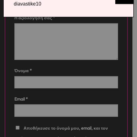
diavastike10
Η αξιολόγησή σας
*
Όνομα
*
Email
*
Αποθήκευσε το όνομά μου, email, και τον