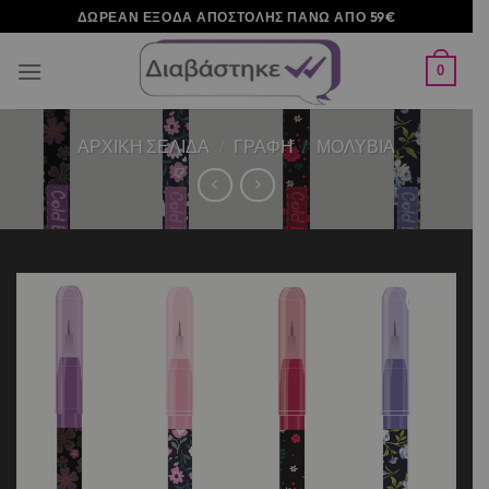
Μετάβαση
ΔΩΡΕΑΝ ΕΞΟΔΑ ΑΠΟΣΤΟΛΗΣ ΠΑΝΩ ΑΠΟ 59€
στο
περιεχόμενο
0
ΑΡΧΙΚΉ ΣΕΛΊΔΑ
/
ΓΡΑΦΗ
/
ΜΟΛΥΒΙΑ
Add to
wishlist