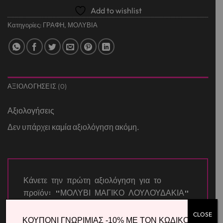
Add to wishlist
Κατηγορίες:
ΓΡΑΦΗ
,
ΜΟΛΥΒΙΑ
ΑΞΙΟΛΟΓΉΣΕΙΣ (0)
Αξιολογήσεις
Δεν υπάρχει καμία αξιολόγηση ακόμη.
Κάνετε την πρώτη αξιολόγηση για το
προϊόν: “ΜΟΛΥΒΙ ΜΑΓΙΚΟ ΛΟΥΛΟΥΔΑΚΙΑ”
CLOSE
ΚΟΥΠΟΝΙ ΓΝΩΡΙΜΙΑΣ -10% ΜΕ ΤΟΝ ΚΩΔΙΚΟ
Η βαθμολογία σας
*