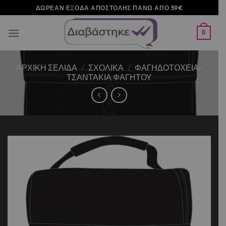
Μετάβαση
ΔΩΡΕΑΝ ΕΞΟΔΑ ΑΠΟΣΤΟΛΗΣ ΠΑΝΩ ΑΠΟ 59€
στο
περιεχόμενο
0
ΑΡΧΙΚΉ ΣΕΛΊΔΑ
/
ΣΧΟΛΙΚΑ
/
ΦΑΓΗΔΟΤΟΧΕΙΑ-
ΤΣΑΝΤΑΚΙΑ ΦΑΓΗΤΟΥ
Add to
wishlist