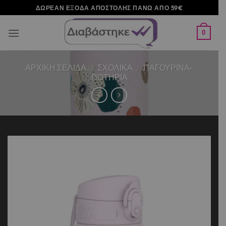
Μετάβαση
ΔΩΡΕΑΝ ΕΞΟΔΑ ΑΠΟΣΤΟΛΗΣ ΠΑΝΩ ΑΠΟ 59€
στο
περιεχόμενο
0
ΑΡΧΙΚΉ ΣΕΛΊΔΑ
/
ΣΧΟΛΙΚΑ
/
ΠΑΓΟΥΡΙΝΑ-
ΠΟΤΗΡΙΑ
Add to
wishlist