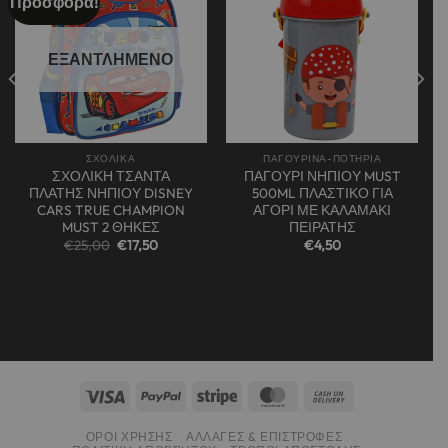
Προσφορά!
Add to
Add to
wishlist
wishlist
ΕΞΑΝΤΛΗΜΈΝΟ
ΣΧΟΛΙΚΑ
ΠΑΓΟΥΡΙΝΑ-ΠΟΤΗΡΙΑ
ΣΧΟΛΙΚΗ ΤΣΑΝΤΑ
ΠΑΓΟΥΡΙ ΝΗΠΙΟΥ MUST
ΠΛΑΤΗΣ ΝΗΠΙΟΥ DISNEY
500ML ΠΛΑΣΤΙΚΟ ΓΙΑ
CARS TRUE CHAMPION
ΑΓΟΡΙ ΜΕ ΚΑΛΑΜΑΚΙ
MUST 2 ΘΗΚΕΣ
ΠΕΙΡΑΤΗΣ
Original
Η
€
25,00
€
17,50
€
4,50
price
τρέχουσα
was:
τιμή
€25,00.
είναι:
€17,50.
ΌΡΟΙ ΧΡΉΣΗΣ
ΑΛΛΑΓΈΣ & ΕΠΙΣΤΡΟΦΈΣ