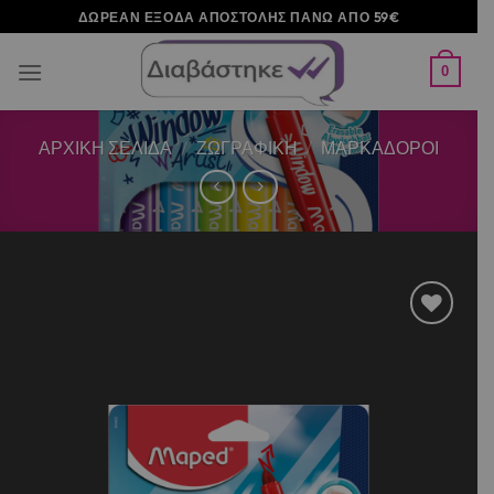
Μετάβαση
ΔΩΡΕΑΝ ΕΞΟΔΑ ΑΠΟΣΤΟΛΗΣ ΠΑΝΩ ΑΠΟ 59€
στο
περιεχόμενο
0
ΑΡΧΙΚΉ ΣΕΛΊΔΑ
/
ΖΩΓΡΑΦΙΚΗ
/
ΜΑΡΚΑΔΟΡΟΙ
Add to
wishlist