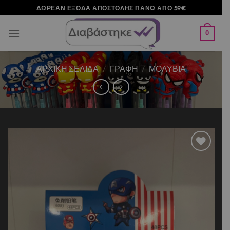
Μετάβαση
ΔΩΡΕΑΝ ΕΞΟΔΑ ΑΠΟΣΤΟΛΗΣ ΠΑΝΩ ΑΠΟ 59€
στο
περιεχόμενο
0
ΑΡΧΙΚΉ ΣΕΛΊΔΑ
/
ΓΡΑΦΗ
/
ΜΟΛΥΒΙΑ
Add to
wishlist