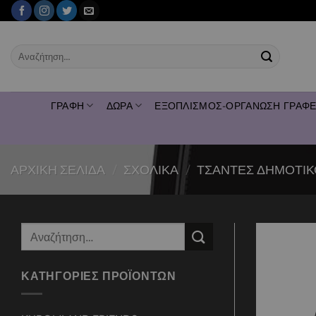
Μετάβαση
στο
περιεχόμενο
Αναζήτηση
για:
ΓΡΑΦΗ
ΔΩΡΑ
ΕΞΟΠΛΙΣΜΟΣ-ΟΡΓΑΝΩΣΗ ΓΡΑΦΕ
ΑΡΧΙΚΉ ΣΕΛΊΔΑ
/
ΣΧΟΛΙΚΑ
/
ΤΣΑΝΤΕΣ ΔΗΜΟΤΙΚ
Αναζήτηση
για:
ΚΑΤΗΓΟΡΊΕΣ ΠΡΟΪΌΝΤΩΝ