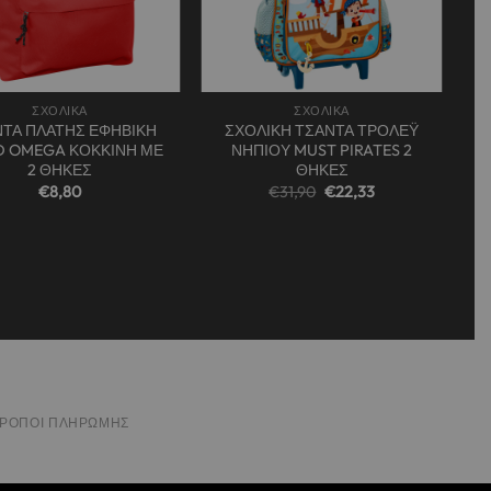
+
ΣΧΟΛΙΚΑ
ΣΧΟΛΙΚΑ
ΤΑ ΠΛΑΤΗΣ ΕΦΗΒΙΚΗ
ΣΧΟΛΙΚΗ ΤΣΑΝΤΑ ΤΡΟΛΕΫ
 OMEGA ΚΟΚΚΙΝΗ ΜΕ
ΝΗΠΙΟΥ MUST PIRATES 2
2 ΘΗΚΕΣ
ΘΗΚΕΣ
Original
Η
€
8,80
€
31,90
€
22,33
price
τρέχουσα
was:
τιμή
€31,90.
είναι:
€22,33.
ΤΡΌΠΟΙ ΠΛΗΡΩΜΉΣ