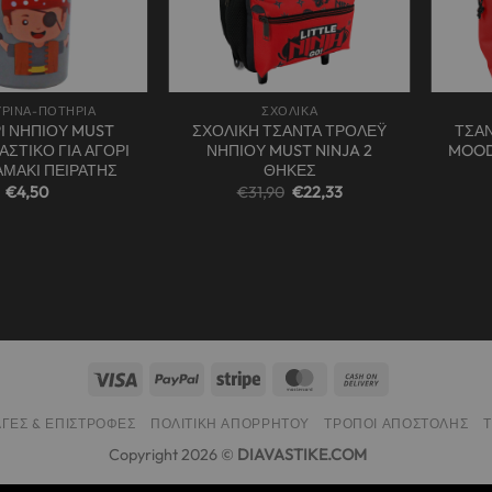
+
+
ΡΙΝΑ-ΠΟΤΗΡΙΑ
ΣΧΟΛΙΚΑ
Ι ΝΗΠΙΟΥ MUST
ΣΧΟΛΙΚΗ ΤΣΑΝΤΑ ΤΡΟΛΕΫ
ΤΣΑΝ
ΑΣΤΙΚΟ ΓΙΑ ΑΓΟΡΙ
ΝΗΠΙΟΥ MUST NINJA 2
MOOD
ΑΜΑΚΙ ΠΕΙΡΑΤΗΣ
ΘΗΚΕΣ
Original
Η
€
4,50
€
31,90
€
22,33
price
τρέχουσα
was:
τιμή
€31,90.
είναι:
€22,33.
ΓΈΣ & ΕΠΙΣΤΡΟΦΈΣ
ΠΟΛΙΤΙΚΉ ΑΠΟΡΡΉΤΟΥ
ΤΡΌΠΟΙ ΑΠΟΣΤΟΛΉΣ
Copyright 2026 ©
DIAVASTIKE.COM