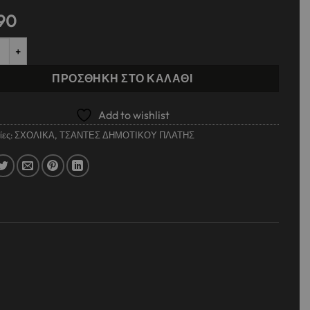
90
 ΠΛΑΤΗΣ MUST TEAM ECLIPSE 32Χ17Χ42ΕΚ 1 ΚΕΝΤΡΙΚΗ ΘΗΚΗ ΚΑΡ
ΠΡΟΣΘΉΚΗ ΣΤΟ ΚΑΛΆΘΙ
Add to wishlist
ίες:
ΣΧΟΛΙΚΑ
,
ΤΣΑΝΤΕΣ ΔΗΜΟΤΙΚΟΥ ΠΛΑΤΗΣ