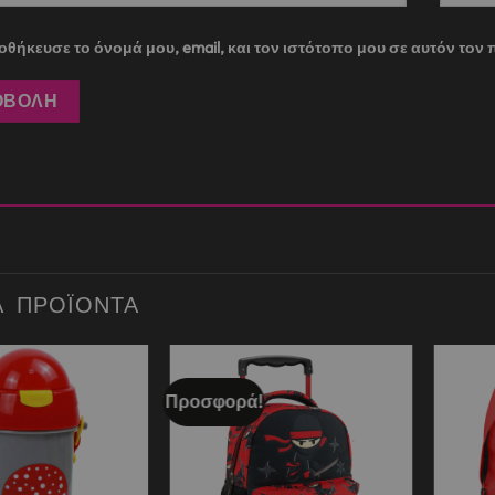
θήκευσε το όνομά μου, email, και τον ιστότοπο μου σε αυτόν το
Ά ΠΡΟΪΌΝΤΑ
Προσφορά!
Add to
Add to
wishlist
wishlist