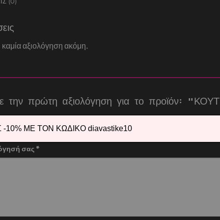
Σ (0)
σεις
 καμία αξιολόγηση ακόμη.
τε την πρώτη αξιολόγηση για το προϊόν: “
ολογία σας
*
-10% ΜΕ ΤΟΝ ΚΩΔΙΚΟ diavastike10
λόγησή σας
*