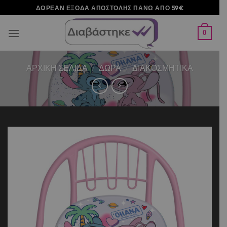
Μετάβαση
ΔΩΡΕΑΝ ΕΞΟΔΑ ΑΠΟΣΤΟΛΗΣ ΠΑΝΩ ΑΠΟ 59€
στο
περιεχόμενο
0
ΑΡΧΙΚΉ ΣΕΛΊΔΑ
/
ΔΩΡΑ
/
ΔΙΑΚΟΣΜΗΤΙΚΑ
Add to
wishlist