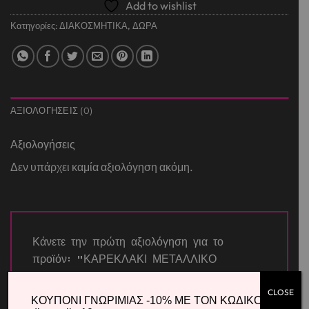
Add to wishlist
Κατηγορίες:
ΔΙΑΚΟΣΜΗΤΙΚΑ
,
ΔΩΡΑ
ΑΞΙΟΛΟΓΉΣΕΙΣ (0)
Αξιολογήσεις
Δεν υπάρχει καμία αξιολόγηση ακόμη.
Κάνετε την πρώτη αξιολόγηση για το
προϊόν: “ΚΑΡΕΚΛΑΚΙ ΜΕΤΑΛΛΙΚΟ
36Χ35Χ36ΕΚ STITCH GIRL”
CLOSE
Η βαθμολογία σας
*
ΚΟΥΠΟΝΙ ΓΝΩΡΙΜΙΑΣ -10% ΜΕ ΤΟΝ ΚΩΔΙΚΟ