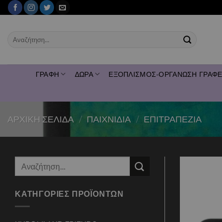
Μετάβαση
στο
περιεχόμενο
Αναζήτηση
για:
ΓΡΑΦΗ
ΔΩΡΑ
ΕΞΟΠΛΙΣΜΟΣ-ΟΡΓΑΝΩΣΗ ΓΡΑΦΕ
ΑΡΧΙΚΉ ΣΕΛΊΔΑ
/
ΠΑΙΧΝΙΔΙΑ
/
ΕΠΙΤΡΑΠΕΖΙΑ
Αναζήτηση
για:
ΚΑΤΗΓΟΡΊΕΣ ΠΡΟΪΌΝΤΩΝ