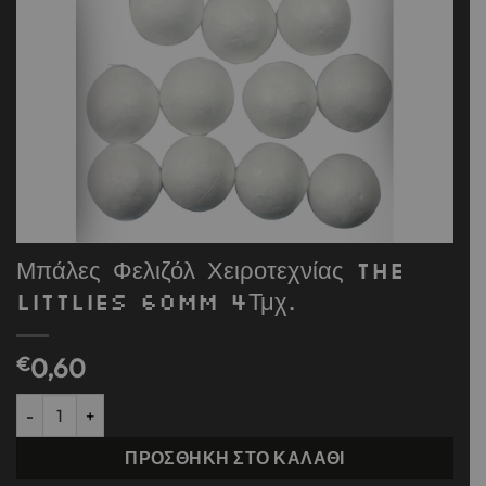
Μπάλες Φελιζόλ Χειροτεχνίας The
Littlies 60mm 4Τμχ.
€
0,60
Μπάλες Φελιζόλ Χειροτεχνίας The Littlies 60mm 4Τμχ. ποσότητα
ΠΡΟΣΘΉΚΗ ΣΤΟ ΚΑΛΆΘΙ