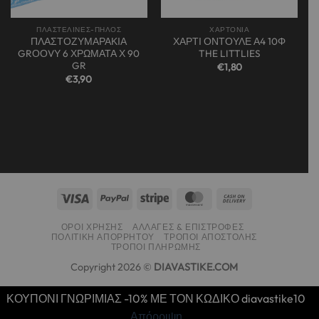
ΠΛΑΣΤΕΛΙΝΕΣ-ΠΗΛΟΣ
ΧΑΡΤΟΝΙΑ
ΠΛΑΣΤΟΖΥΜΑΡΑΚΙΑ
ΧΑΡΤΙ ΟΝΤΟΥΛΕ Α4 10Φ
GRΟΟVΥ 6 ΧΡΩΜΑΤΑ Χ 90
THE LITTLIES
GR
€
1,80
€
3,90
ΌΡΟΙ ΧΡΉΣΗΣ
ΑΛΛΑΓΈΣ & ΕΠΙΣΤΡΟΦΈΣ
ΠΟΛΙΤΙΚΉ ΑΠΟΡΡΉΤΟΥ
ΤΡΌΠΟΙ ΑΠΟΣΤΟΛΉΣ
ΤΡΌΠΟΙ ΠΛΗΡΩΜΉΣ
Copyright 2026 ©
DIAVASTIKE.COM
ΚΟΥΠΟΝΙ ΓΝΩΡΙΜΙΑΣ -10% ΜΕ ΤΟΝ ΚΩΔΙΚΟ diavastike10
Απόρριψη