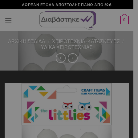
Μετάβαση
ΔΩΡΕΑΝ ΕΞΟΔΑ ΑΠΟΣΤΟΛΗΣ ΠΑΝΩ ΑΠΟ 59€
στο
περιεχόμενο
0
ΑΡΧΙΚΉ ΣΕΛΊΔΑ
/
ΧΕΙΡΟΤΕΧΝΙΑ-ΚΑΤΑΣΚΕΥΕΣ
/
ΥΛΙΚΑ ΧΕΙΡΟΤΕΧΝΙΑΣ
Add to
wishlist