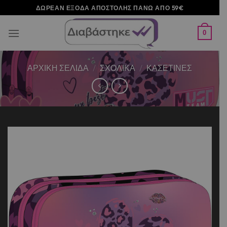
Μετάβαση
ΔΩΡΕΑΝ ΕΞΟΔΑ ΑΠΟΣΤΟΛΗΣ ΠΑΝΩ ΑΠΟ 59€
στο
περιεχόμενο
0
ΑΡΧΙΚΉ ΣΕΛΊΔΑ
/
ΣΧΟΛΙΚΑ
/
ΚΑΣΕΤΙΝΕΣ
Add to
wishlist