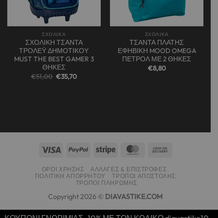
ΣΧΟΛΙΚΑ
ΣΧΟΛΙΚΑ
ΣΧΟΛΙΚΗ ΤΣΑΝΤΑ
ΤΣΑΝΤΑ ΠΛΑΤΗΣ
ΤΡΟΛΕΫ ΔΗΜΟΤΙΚΟΥ
ΕΦΗΒΙΚΗ MOOD OMEGA
MUST THE BEST GAMER 3
ΠΕΤΡΟΛ ΜΕ 2 ΘΗΚΕΣ
ΘΗΚΕΣ
€
8,80
α
Original
Η
€
51,00
€
35,70
price
τρέχουσα
was:
τιμή
€51,00.
είναι:
€35,70.
ΌΡΟΙ ΧΡΉΣΗΣ
ΑΛΛΑΓΈΣ & ΕΠΙΣΤΡΟΦΈΣ
ΠΟΛΙΤΙΚΉ ΑΠΟΡΡΉΤΟΥ
ΤΡΌΠΟΙ ΑΠΟΣΤΟΛΉΣ
ΤΡΌΠΟΙ ΠΛΗΡΩΜΉΣ
Copyright 2026 ©
DIAVASTIKE.COM