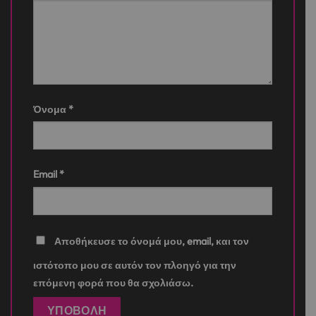
Όνομα
*
Email
*
Αποθήκευσε το όνομά μου, email, και τον
ιστότοπο μου σε αυτόν τον πλοηγό για την
επόμενη φορά που θα σχολιάσω.