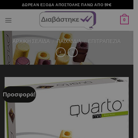
Μετάβαση
ΔΩΡΕΑΝ ΕΞΟΔΑ ΑΠΟΣΤΟΛΗΣ ΠΑΝΩ ΑΠΟ 59€
στο
περιεχόμενο
0
ΑΡΧΙΚΉ ΣΕΛΊΔΑ
/
ΠΑΙΧΝΙΔΙΑ
/
ΕΠΙΤΡΑΠΕΖΙΑ
Προσφορά!
Add to
wishlist