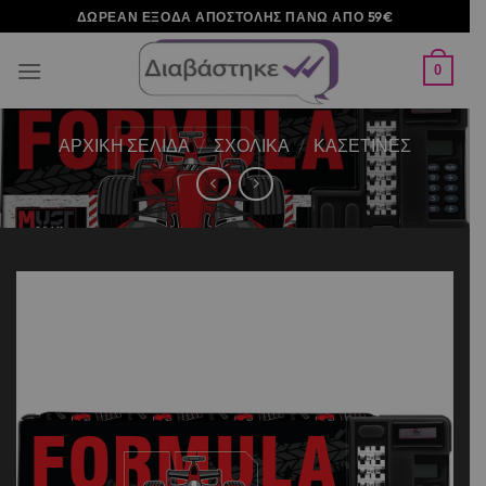
Μετάβαση
ΔΩΡΕΑΝ ΕΞΟΔΑ ΑΠΟΣΤΟΛΗΣ ΠΑΝΩ ΑΠΟ 59€
στο
περιεχόμενο
0
ΑΡΧΙΚΉ ΣΕΛΊΔΑ
/
ΣΧΟΛΙΚΑ
/
ΚΑΣΕΤΙΝΕΣ
Add to
wishlist