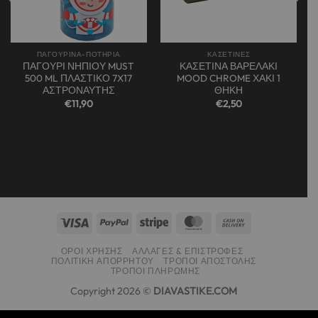
ΠΑΓΟΥΡΙΝΑ-ΠΟΤΗΡΙΑ
ΚΑΣΕΤΙΝΕΣ
ΠΑΓΟΥΡΙ ΝΗΠΙΟΥ MUST
ΚΑΣΕΤΙΝΑ ΒΑΡΕΛΑΚΙ
500 ML ΠΛΑΣΤΙΚΟ 7X17
MOOD CHROME ΧΑΚΙ 1
ΑΣΤΡΟΝΑΥΤΗΣ
ΘΗΚΗ
€
11,90
€
2,50
α
ΌΡΟΙ ΧΡΉΣΗΣ
ΑΛΛΑΓΈΣ & ΕΠΙΣΤΡΟΦΈΣ
ΠΟΛΙΤΙΚΉ ΑΠΟΡΡΉΤΟΥ
ΤΡΌΠΟΙ ΑΠΟΣΤΟΛΉΣ
ΤΡΌΠΟΙ ΠΛΗΡΩΜΉΣ
Copyright 2026 ©
DIAVASTIKE.COM