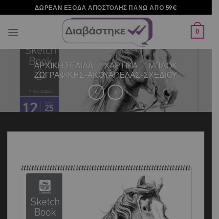
Μετάβαση
ΔΩΡΕΑΝ ΕΞΟΔΑ ΑΠΟΣΤΟΛΗΣ ΠΑΝΩ ΑΠΟ 59€
στο
περιεχόμενο
0
ΑΡΧΙΚΉ ΣΕΛΊΔΑ
/
ΧΑΡΤΙΚΑ
/
ΜΠΛΟΚ
ΖΩΓΡΑΦΙΚΗΣ-ΑΚΟΥΑΡΕΛΑΣ-ΣΧΕΔΙΟΥ
Add to
wishlist