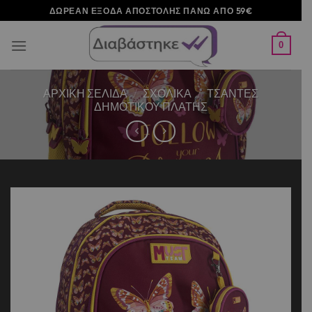
Μετάβαση
ΔΩΡΕΑΝ ΕΞΟΔΑ ΑΠΟΣΤΟΛΗΣ ΠΑΝΩ ΑΠΟ 59€
στο
περιεχόμενο
0
ΑΡΧΙΚΉ ΣΕΛΊΔΑ
/
ΣΧΟΛΙΚΑ
/
ΤΣΑΝΤΕΣ
ΔΗΜΟΤΙΚΟΥ ΠΛΑΤΗΣ
Add to
wishlist