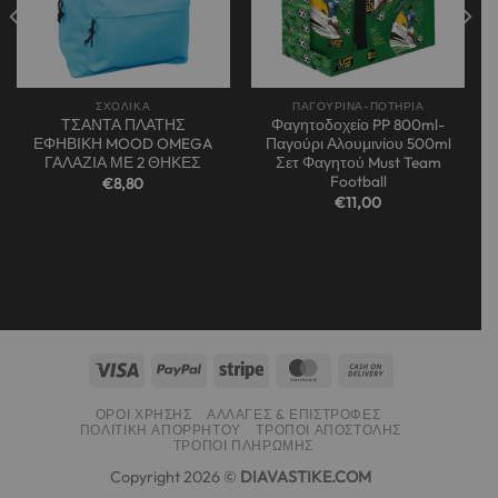
ΣΧΟΛΙΚΑ
ΠΑΓΟΥΡΙΝΑ-ΠΟΤΗΡΙΑ
ΤΣΑΝΤΑ ΠΛΑΤΗΣ
Φαγητοδοχείο PP 800ml-
ΕΦΗΒΙΚΗ MOOD OMEGA
Παγούρι Αλουμινίου 500ml
ΓΑΛΑΖΙΑ ΜΕ 2 ΘΗΚΕΣ
Σετ Φαγητού Must Team
Football
€
8,80
€
11,00
α
ΌΡΟΙ ΧΡΉΣΗΣ
ΑΛΛΑΓΈΣ & ΕΠΙΣΤΡΟΦΈΣ
ΠΟΛΙΤΙΚΉ ΑΠΟΡΡΉΤΟΥ
ΤΡΌΠΟΙ ΑΠΟΣΤΟΛΉΣ
ΤΡΌΠΟΙ ΠΛΗΡΩΜΉΣ
Copyright 2026 ©
DIAVASTIKE.COM