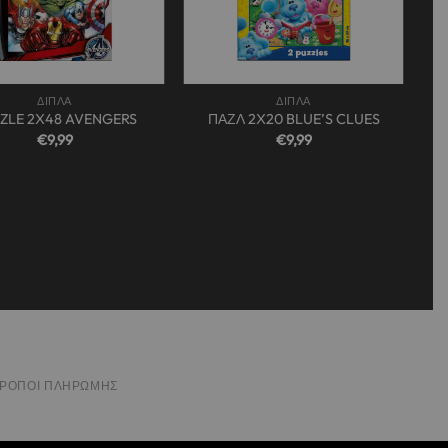
+
ΔΙΠΛΑ
ΔΙΠΛΑ
ZLE 2X48 AVENGERS
ΠΑΖΛ 2X20 BLUE’S CLUES
€
9,99
€
9,99
ΤΡΌΠΟΙ ΠΛΗΡΩΜΉΣ