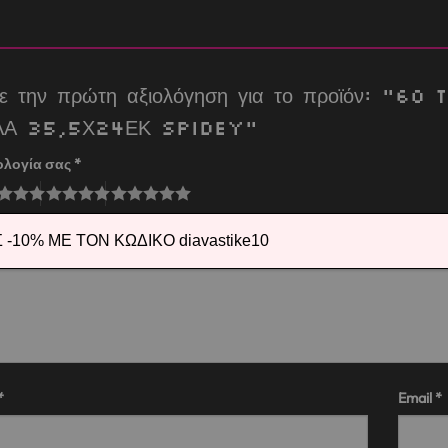
τε την πρώτη αξιολόγηση για το προϊόν: “
ΛΑ 35,5Χ24ΕΚ SPIDEY”
ολογία σας
*
λόγησή σας
*
-10% ΜΕ ΤΟΝ ΚΩΔΙΚΟ diavastike10
*
Email
*