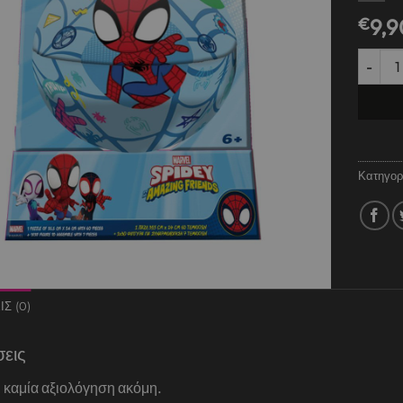
€
9,9
60 TMX
Κατηγορ
Σ (0)
σεις
 καμία αξιολόγηση ακόμη.