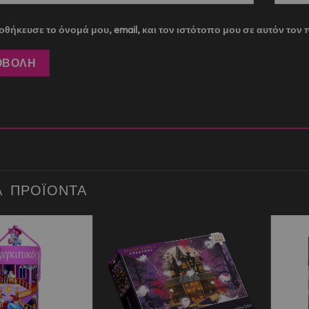
θήκευσε το όνομά μου, email, και τον ιστότοπο μου σε αυτόν το
Ά ΠΡΟΪΌΝΤΑ
Add to
Add to
wishlist
wishlist