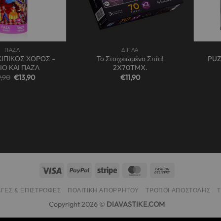
+
+
ΠΑΖΛ
ΔΙΠΛΑ
ΚΙΠΙΚΟΣ ΧΟΡΟΣ –
Το Στοιχειωμένο Σπίτι!
PUZ
ΙΟ ΚΑΙ ΠΑΖΛ
2X70TMX.
Original
Η
9,90
€
13,90
€
11,90
price
τρέχουσα
was:
τιμή
€19,90.
είναι:
€13,90.
ΓΈΣ & ΕΠΙΣΤΡΟΦΈΣ
ΠΟΛΙΤΙΚΉ ΑΠΟΡΡΉΤΟΥ
ΤΡΌΠΟΙ ΑΠΟΣΤΟΛΉΣ
Copyright 2026 ©
DIAVASTIKE.COM