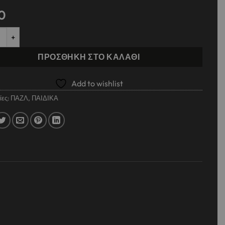
0
 ΠΑΖΛ 2ΣΕ1 ΣΕ ΜΕΤΑΛΛΙΚΗ ΜΠΑΛΑ 35,5Χ24ΕΚ SPIDEY ποσότητα
ΠΡΟΣΘΉΚΗ ΣΤΟ ΚΑΛΆΘΙ
Add to wishlist
ίες:
ΠΑΖΛ
,
ΠΑΙΔΙΚΑ